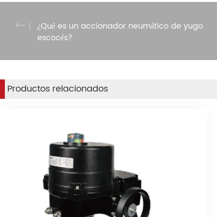
¿Qué es un accionador neumático de yugo
escocés?
Productos relacionados